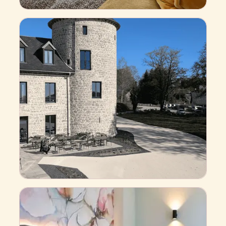
O
b
e
r
s
t
u
f
e
Business