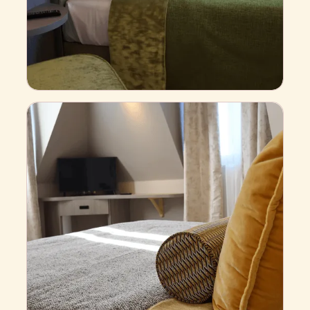
S
t
a
n
d
a
r
d