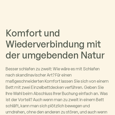
K
o
m
f
o
r
t
u
n
d
W
i
e
d
e
r
v
e
r
b
i
n
d
u
n
g
m
i
t
d
e
r
u
m
g
e
b
e
n
d
e
n
N
a
t
u
r
Besser schlafen zu zweit: Wie wäre es mit Schlafen
nach skandinavischer Art? Für einen
maßgeschneiderten Komfort lassen Sie sich von einem
Bett mit zwei Einzelbettdecken verführen. Geben Sie
Ihre Wahl beim Abschluss Ihrer Buchung einfach an. Was
ist der Vorteil? Auch wenn man zu zweit in einem Bett
schläft, kann man sich plötzlich bewegen und
umdrehen, ohne den anderen zu stören, und auch wenn